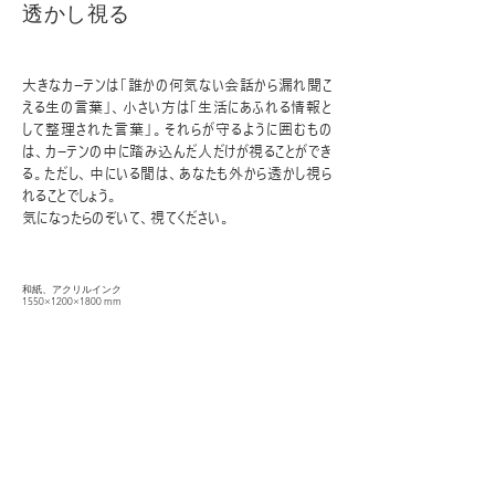
透かし視る
大きなカーテンは「誰かの何気ない会話から漏れ聞こ
える生の言葉」、小さい方は「生活にあふれる情報と
して整理された言葉」。それらが守るように囲むもの
は、カーテンの中に踏み込んだ人だけが視ることができ
る。ただし、中にいる間は、あなたも外から透かし視ら
れることでしょう。
気になったらのぞいて、視てください。
和紙、アクリルインク
1550×1200×1800 mm