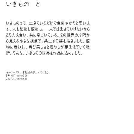
いきもの と
いきものって、生きているだけで色鮮やかだと思いま
す。人も動物も植物も、一人では生きていけないから
こそ支え合い、共に息づいている。その世界の片隅か
ら見える小さな視点で、共生する姿を描きました。植
物に覆われ、再び美しさと癒やしが芽生えていく場
所。そんな、いきものの世界を作品に込めました。
キャンバス、水彩絵の具、ペンほか
594×841 mm/3点
227×227 mm/6点