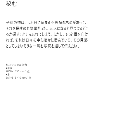
秘む
子供の頃は、ふと目に留まる不思議なものがあって、
それを探すのも簡単だった。大人になると見つけるどこ
ろか探すことすら忘れてしまう。しかし、そっと目を向け
れば、それは日々の中に確かに潜んでいる。その見落
としてしまいそうな一瞬を写真を通して伝えたい。
紙にデジタル出力
●平面
2060×1456 mm/1点
●本
364×515×10 mm/1点