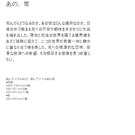
あの、世
死んだらどうなるのか。あの世はどんな場所なのか。日
常の中で高まる死への不安や期待を手がかりに作品
を描き出した。現世と死後の世界を隔てる境界線を
あえて曖昧に捉えて、二つの世界が表裏一体に静か
に重なり合う様を表した。死への根源的な恐怖、安
易な救済への希望、その相反する感情を見つめ直し
たい。
紙にデジタル出力、紙にアクリル絵の具
●平面
2060×1456 mm/4枚
546×397 mm/8枚
420×297 mm/17枚
●本
420×594 mm/1冊