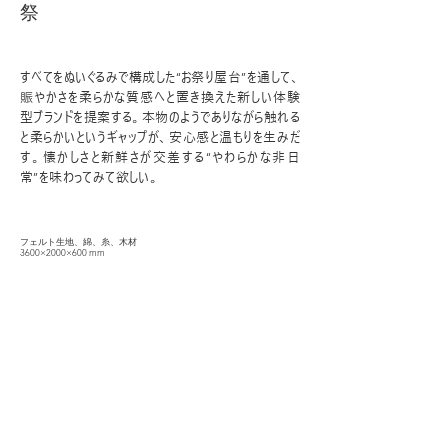
祭
すべてをぬいぐるみで構成した“お祭り屋台”を通して、
賑やかさを柔らかな質感へと置き換えた新しい体験
型ブランドを提案する。本物のようでありながら触れる
と柔らかいというギャップが、安心感と温もりを生みだ
す。懐かしさと新鮮さが交差する“やわらかな非日
常”を味わってみて欲しい。
フェルト生地、綿、糸、木材
3600×2000×600 mm