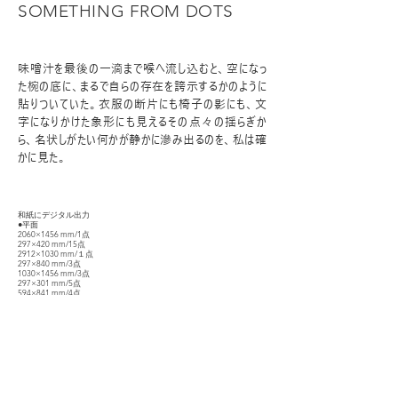
SOMETHING FROM DOTS
味噌汁を最後の一滴まで喉へ流し込むと、空になっ
た椀の底に、まるで自らの存在を誇示するかのように
貼りついていた。衣服の断片にも椅子の影にも、文
字になりかけた象形にも見えるその点々の揺らぎか
ら、名状しがたい何かが静かに滲み出るのを、私は確
かに見た。
和紙にデジタル出力
●平面
2060×1456 mm/1点
297×420 mm/15点
2912×1030 mm/１点
297×840 mm/3点
1030×1456 mm/3点
297×301 mm/5点
594×841 mm/4点
297×1680 mm/１点
420×1188 mm/１点
594×450 mm/１点
●本
297×420 mm/１点