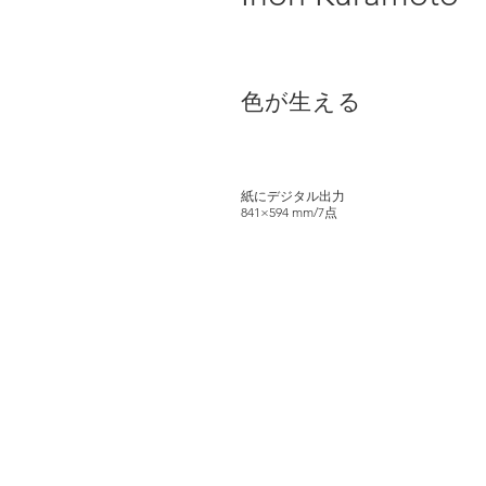
色が生える
紙にデジタル出力
841×594 mm/7点